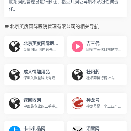
联系网站管理员进行删除，指尖儿网址导航不承担任何责
任。
北京英度国际医院管理有限公司的相关导航
北京英度国际医院管理有限公司
吉三代
英度国际-国内领先的赴印就医购药服务机构,丙肝98%治愈率,专注于肿瘤癌症靶向治疗,签约印度7家知名医院集团,一流专家超过50余位,为您提供海外医疗出国看病远程购药等专业服务.
印度吉三代目前是市面上证实治疗丙肝效果最好的一款产品,如需代购吉三代请联系印度康健咨询
成人情趣用品
壮阳药
深圳久欲堂科技有限公司成立于2014年7月8日，.是一个以批发、零售为主要业务的，集成人性用品、化妆品、情趣内衣、个人护理用品、女性卫生护理用品、保健品、等为一体的综合性商业贸易企业。 三年多来我们与商品生产厂密切合作，成为所售商品的一级指定代理商或直销商，为保证商品的质量和为顾客提供优质的服务奠定了坚实的基础。特别是我们出售的成人性保健用品、性病防治药品以其多样化的品种、可靠的质量、合理的价格满足了不同层次客户的需求完善、细致的配送服务和隐私权保护受到客户的广泛赞誉和信赖，成为客户心目中的一面旗帜。久欲
壮阳药排行榜:本站从壮阳方法出发,收录和传播科学的壮阳、壮阳食物、壮阳方法、 口碑最好的壮阳药。yangsheng169.com
速回收网
神龙号
中国最专业的二手手机回收网,二手手表回收,笔记本回收网,数码回收平台,单反相机回收,二手手机在线回收。把现实中的二手回收集市搬到网上,高价回收您的二手物品,业务范围包括:二手手机回收估价,废旧手机在线回收,手机收购网,速回收。www.suhuishou.cc
神龙号是一个工业产品分类信息网络服务平台。整合工业产品（设备、材料、原料、材料、机械、五金、仪器仪表、配件、方案、服务、二手、出租等）分类产品信息，让用户快速精准检索到需求产品信息。同时设有产品排行榜单、产品品牌、品牌排行、行业专区、产品品类专区等栏目，帮助中小企业、厂商通过网络营销的方式宣传企业产品或服务，获得更多商机。
卡卡礼品网
泪雪网