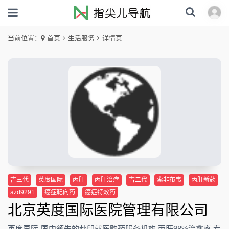
当前位置：
首页
生活服务
详情页
吉三代
英度国际
丙肝
丙肝治疗
吉二代
索非布韦
丙肝新药
azd9291
癌症靶向药
癌症特效药
北京英度国际医院管理有限公司
英度国际-国内领先的赴印就医购药服务机构,丙肝98%治愈率,专