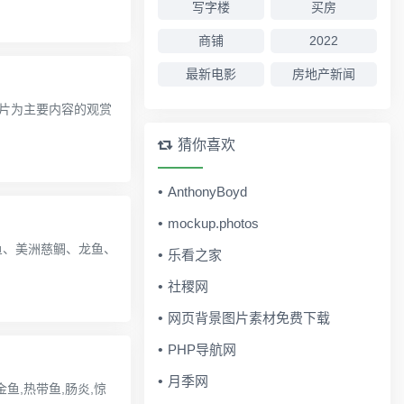
写字楼
买房
商铺
2022
最新电影
房地产新闻
片为主要内容的观赏
猜你喜欢
AnthonyBoyd
mockup.photos
鱼、美洲慈鲷、龙鱼、
乐看之家
社稷网
网页背景图片素材免费下载
PHP导航网
月季网
鱼,热带鱼,肠炎,惊