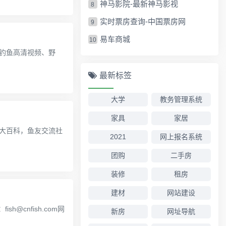
神马影院-最新神马影视
8
实时票房查询-中国票房网
9
易车商城
10
钓鱼高清视频、野
最新标签
大学
教务管理系统
家具
家居
大百科，鱼友交流社
2021
网上报名系统
团购
二手房
装修
租房
建材
网站建设
新房
网址导航