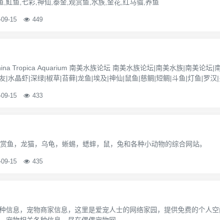
鱼,魟鱼,七彩,神仙,泰金,观赏鱼,水族,金花,红马骝,养鱼
-09-15
449
m 南美水族论坛 南美水族论坛|南美水族|南美论坛|南美|观赏鱼|热带鱼|fis
友|水晶虾|深绿|椒草|苔藓|龙鱼|埃及|神仙|鼠鱼|慈鲷|短鲷|斗鱼|灯鱼|罗汉|
-09-15
433
观赏鱼，龙猫，乌龟，蜥蜴，蟋蟀，鼠，兔和各种小动物的综合网站。
-09-15
435
种信息，宠物商家信息，这里是爱宠人士的网络家园，提供免费的个人空