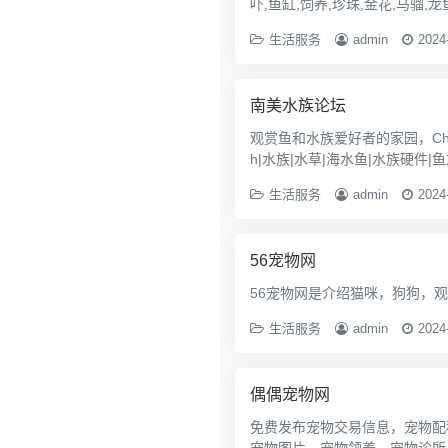
吓,鱼缸,饲养,珍珠,金花,马骝,龙
生活服务
admin
2024
南美水族论坛
观赏鱼和水族爱好者的家园，China Tropica Aquariu
h|水族|水草|海水鱼|水族硬件|鱼
s.tropica.cn
生活服务
admin
2024
56宠物网
56宠物网是介绍猫咪，狗狗，
生活服务
admin
2024
偶偶宠物网
免费发布宠物交易信息，宠物配