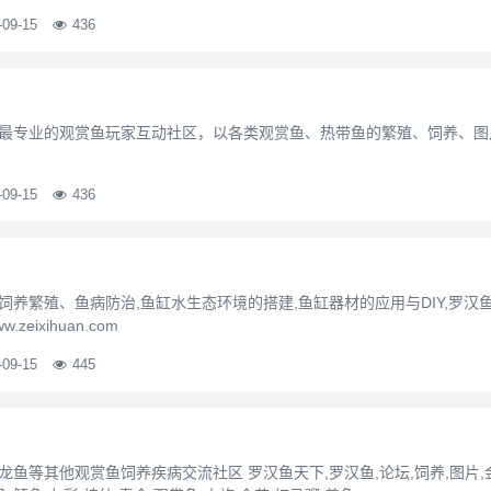
-09-15
436
最专业的观赏鱼玩家互动社区，以各类观赏鱼、热带鱼的繁殖、饲养、图
-09-15
436
养繁殖、鱼病防治,鱼缸水生态环境的搭建,鱼缸器材的应用与DIY,罗汉
ixihuan.com
-09-15
445
鱼等其他观赏鱼饲养疾病交流社区 罗汉鱼天下,罗汉鱼,论坛,饲养,图片,金