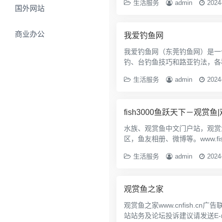
生活服务
admin
2024
国外网站
商业办公
我爱钓鱼网
我爱钓鱼网（东莞钓鱼网）是一
钓、台钓鱼技巧和路亚钓法，各
生活服务
admin
2024
fish3000鱼跃天下－观赏
水族、观赏鱼中文门户站，观赏
区，鱼友相册、微博等。www.fish
生活服务
admin
2024
观赏鱼之家
观赏鱼之家www.cnfish.cn广告联系：0379-64383900 18630984599
站站务及论坛投诉建议请发送E-mail:ad