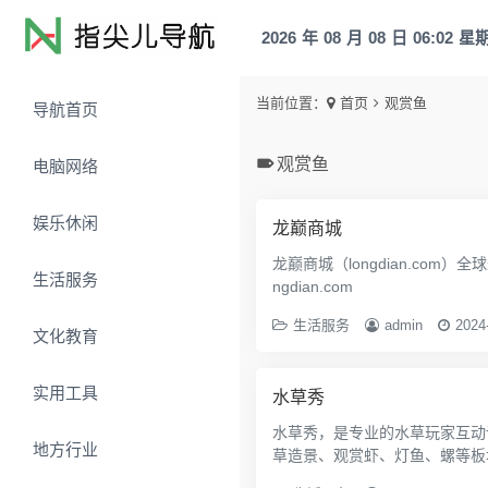
2026
年
08
月
08
日
06:02
星
当前位置：
首页
观赏鱼
导航首页
观赏鱼
电脑网络
娱乐休闲
龙巅商城
龙巅商城（longdian.c
生活服务
ngdian.com
生活服务
admin
2024
文化教育
实用工具
水草秀
水草秀，是专业的水草玩家互动
地方行业
草造景、观赏虾、灯鱼、螺等板块内容 w