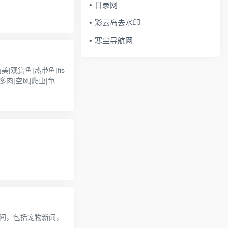
目录网
彩云岛去水印
寒尘导航网
多肉|空风|爬虫|龟bb
间，包括宠物新闻，