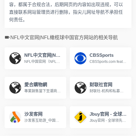
容，都属于合规合法，后期网页的内容如出现违规，可以
直接联系网站管理员进行删除，指尖儿网址导航不承担任
何责任。
NFL中文官网|NFL橄榄球中国官方网站的相关导航
NFL中文官网|NFL橄榄球中国官方网站
CBSSports
NFL中国官网（NFLChina.com）是美国职业橄榄球大联盟（简称NFL）在中国的官方网站，致力于为中国的橄榄球球迷提供最及时和精彩的NFL赛事信息和内容。www.nflchina.com
CBSSports.com features live scoring and news for NFL football, MLB baseball, NBA basketball, NHL hockey, college basketball and football. CBSSports.com is also your source for fantasy sports news
愛合購物網
财联社官网
專業銷售當下至潮商品 adidas外套 愛迪達外套 nike外套 衣服 LV 眼鏡 包包 levis 皮帶 皮夾 burberry DC DGK DIAMOND DOPE 平沿帽 棒球帽 NBA MLB NHL NFL 巴寶莉 AF armani boss FENDI D&G dior ED Gucci CARRERA Oakley 等多品牌 低價高質商品的的銷售與批發~
财联社-机构和私募主力都在使用，专注中国证券市场；全面监控各种财经新闻、股市资讯，7*24小时不间断提供全方位的证券信息服务，包含快讯、题材、深度、早报、行情、自选等频道；快速、专业、精准发布权威的财经信息。www.cailianpress.com
沙发客网
Jbuy官网 - 全球领先的国货代购转运平台
沙发客互助游_中国沙发客专业网站_互助游俱乐部 - 打造中国全新互助旅游平台!沙发客网，中国专业沙发客网站。沙发游、互助游、自助游、深度游、背包客及驴友的最佳选择。专业认证，诚信真实。致力于为广大沙发客朋友免费提供一个交流和展示平台。提供旅游资讯、酒店机票预订。 www.cnsfk.com
Jbuy官网 - 全球领先的国货代购转运平台www.jbuy.com.au速度最快，费用最低，最便宜，最省钱的国际快递，国际运费2折起—吉买Jbuy