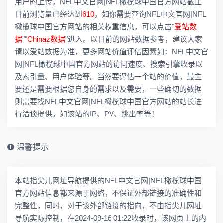
用户的上传，NFL中文官网|NFL橄榄球中国官方网站截止
目前浏览量已经达到
610
，如你需要查询NFL中文官网|NFL
橄榄球中国官方网站的相关权重信息，可以点击"
爱站数
据
""
Chinaz数据
"进入。以目前的网站数据参考，建议大家
请以爱站数据为准，更多网站价值评估因素如：NFL中文官
网|NFL橄榄球中国官方网站的访问速度、搜索引擎收录以
及索引量、用户体验等。当然要评估一个站的价值，最主
要还是需要根据您自身的需求以及需要，一些确切的数据
则需要找NFL中文官网|NFL橄榄球中国官方网站的站长进
行洽谈提供。如该站的IP、PV、跳出率等！
温馨提示
本站指尖儿网址导航提供的NFL中文官网|NFL橄榄球中国
官方网站信息都来源于网络，不保证外部链接的准确性和
完整性，同时，对于该外部链接的指向，不由指尖儿网址
导航实际控制，在2024-09-16 01:22收录时，该网页上的内