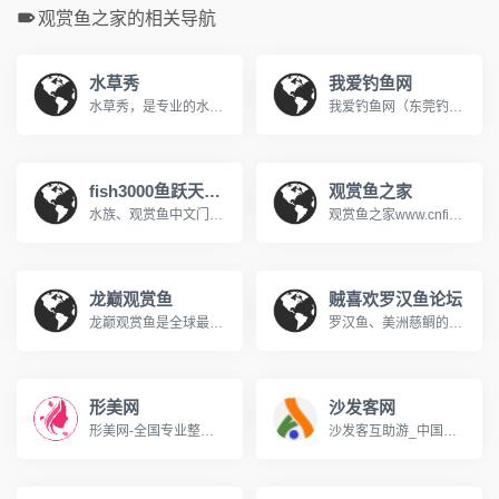
观赏鱼之家的相关导航
水草秀
我爱钓鱼网
水草秀，是专业的水草玩家互动论坛，是水草玩家进行水草造景，水草养殖交流的社区，为玩家提供水草养殖、水草图片、水草造景、观赏虾、灯鱼、螺等板块内容 www.shuicaoxiu.com
我爱钓鱼网（东莞钓鱼网）是一个专业的、免费的钓鱼技巧学习网站，为广大钓鱼爱好者提供最新最全的钓鱼高清视频、野钓、台钓鱼技巧和路亚钓法，各种鱼类知识为一体的大型综合性钓鱼网站。
fish3000鱼跃天下－观赏鱼|观赏鱼论坛
观赏鱼之家
水族、观赏鱼中文门户站，观赏鱼论坛社区。提供最新水族资讯，观赏鱼资料库，观赏鱼饲养宝典，水族大百科，鱼友交流社区，鱼友相册、微博等。www.fish3000.com
观赏鱼之家www.cnfish.cn广告联系：0379-64383900 18630984599(本电话仅供广告业务联系)广告信箱：fish@cnfish.com网站站务及论坛投诉建议请发送E-mail:admin@cnfish.com网站地址:http://www.cnfish.com
龙巅观赏鱼
贼喜欢罗汉鱼论坛
龙巅观赏鱼是全球最大、最全、最专业的观赏鱼玩家互动社区，以各类观赏鱼、热带鱼的繁殖、饲养、图片为主要内容的观赏鱼论坛、热带鱼论坛。
罗汉鱼、美洲慈鲷的分类鉴赏、饲养繁殖、鱼病防治,鱼缸水生态环境的搭建,鱼缸器材的应用与DIY,罗汉鱼、美洲慈鲷、龙鱼、魟鱼等热门观赏鱼综合内容。www.zeixihuan.com
形美网
沙发客网
形美网-全国专业整形美容咨询预约机构,致力成为求美者贴心的咨询、预约平台,为您提供全国各地区整形美容医院查询、专家预约及手术咨询服务等综合性专业整形美容门户网站。www.xingmeizx.com
沙发客互助游_中国沙发客专业网站_互助游俱乐部 - 打造中国全新互助旅游平台!沙发客网，中国专业沙发客网站。沙发游、互助游、自助游、深度游、背包客及驴友的最佳选择。专业认证，诚信真实。致力于为广大沙发客朋友免费提供一个交流和展示平台。提供旅游资讯、酒店机票预订。 www.cnsfk.com