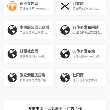
职业女性网
泪雪网
职业女性网（www.office369.com），职业女性网提供职场技巧，美容护肤，化妆技巧，服装搭配，两性健康，情感话题，家居生活等女性潮流资讯，打造一个全新的白领女性网站，最贴心的职场女性资讯平台；让你轻松掌握最新时尚女性潮流信息，做有气质的职业女热、健康时尚女人、漂亮女人。
泪雪网(LEIXUE.COM)是一个科技生活方式创新消费主题的科技媒体网站，致力分享推荐优秀的电子数码科技产品，站在消费者的角度体验产品，让科技改变生活。
中国服装网上商城
99传奇发布网站
中国服装网上商城_中国最大最专业的服装网国服装网上商城 www.shopfz.cn
cqsf99是专业靠谱的传奇私服发布网，专注收录全网优质新开传奇私服与各类传奇SF版本，涵盖复古、火龙、冰雪、微变等热门玩法，实时更新新开大区开服信息，精准筛选稳定长久的优质服务器，为传奇玩家提供便捷的找服渠道，是老玩家寻觅传奇私服的首选平台。
财联社官网
88传奇发布站
财联社-机构和私募主力都在使用，专注中国证券市场；全面监控各种财经新闻、股市资讯，7*24小时不间断提供全方位的证券信息服务，包含快讯、题材、深度、早报、行情、自选等频道；快速、专业、精准发布权威的财经信息。www.cailianpress.com
传奇私服(www.cqsf88.cc)，提供最新传奇私服发布网资讯，可以第一时间体验新开传奇SF、查找传奇SF发布网新区信息，包括1.76、复古、热血、变态、网通、三职业等多种热门玩法，还提供最新开区时间、版本细节、爆率介绍，支持筛选高爆服、散人好混服等其它，每天定时更新传奇游戏开服表，是玩家首选的搜服平台!
张家港搜房房地产网
壮阳药
张家港搜房房地产网隶属于中国最大的房地产家居网络平台搜房网，提供全面及时的房地产新闻资讯内容，为所有楼盘提供网上浏览、业主论坛和社区网站，房地产精英人物个人主页，是国内房地产媒体及业内外网友公认的全球最大的房地产网络平台，搜房引擎给网友提供房地产网站中速度快捷内容全面的智能搜索
壮阳药排行榜:本站从壮阳方法出发,收录和传播科学的壮阳、壮阳食物、壮阳方法、 口碑最好的壮阳药。yangsheng169.com
友链申请
网站地图
广告合作