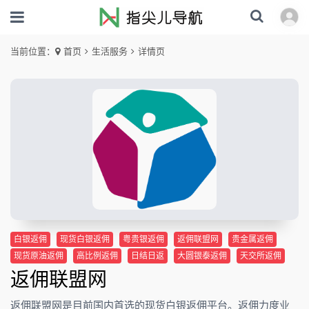
当前位置：
首页
生活服务
详情页
白银返佣
现货白银返佣
粤贵银返佣
返佣联盟网
贵金属返佣
现货原油返佣
高比例返佣
日结日返
大圆银泰返佣
天交所返佣
返佣联盟网
返佣联盟网是目前国内首选的现货白银返佣平台。返佣力度业