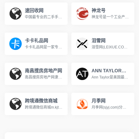
速回收网
神龙号
中国最专业的二手手机回收网,二手手表回收,笔记本回收网,数码回收平台,单反相机回收,二手手机在线回收。把现实中的二手回收集市搬到网上,高价回收您的二手物品,业务范围包括:二手手机回收估价,废旧手机在线回收,手机收购网,速回收。www.suhuishou.cc
神龙号是一个工业产品分类信息网络服务平台。整合工业产品（设备、材料、原料、材料、机械、五金、仪器仪表、配件、方案、服务、二手、出租等）分类产品信息，让用户快速精准检索到需求产品信息。同时设有产品排行榜单、产品品牌、品牌排行、行业专区、产品品类专区等栏目，帮助中小企业、厂商通过网络营销的方式宣传企业产品或服务，获得更多商机。
卡卡礼品网
泪雪网
卡卡礼品网是一家专业的二手卡回收平台，主营礼品卡、电子卡、电商卡、游戏话费充值等卡券业务回收。卡卡礼品网 电商、游戏、话费、旅游、商超、加油等礼品卡兑换回购 专注二手礼品卡回收换购的网站平台www.lipin.com
泪雪网(LEIXUE.COM)是一个科技生活方式创新消费主题的科技媒体网站，致力分享推荐优秀的电子数码科技产品，站在消费者的角度体验产品，让科技改变生活。
南昌搜房房地产网
ANN TAYLOR官网
南昌搜房房地产网隶属于中国最大的房地产家居网络平台搜房网，提供全面及时的房地产新闻资讯内容，为所有楼盘提供网上浏览、业主论坛和社区网站，房地产精英人物个人主页，是国内房地产媒体及业内外网友公认的全球最大的房地产网络平台，搜房引擎给网友提供房地产网站中速度快捷内容全面的智能搜索
Ann Taylor是美国最大的女性产品制造商之一，包括衣服, 礼服, 女式鞋子和装饰品，引导潮流。在全美有800个专卖店，与Polo Ralph Lauren、Calvin Klein等居美国高档品牌销量前五名，有“美国第一行政品牌”之称，专门针对25岁-55岁年龄层，受过高等教育的专业知识女性顾客。
跨境通微信商城
月季网
跨境通微信商城m.kjt.com上海跨境通国际贸易有限公司（简称“跨境通公司”）于2013年9月10日成立。作为中国（上海）自由贸易实验区首批25家入驻企业之一，跨境通是自贸区内一家从事跨境贸易电子商务的企业，专注于在互联网上为国内 消费者提供一站式国外优质商品导购和交易服务,同时为跨境电子商务企业进口提供基于上海口岸的一体化通关服务。
月季网(sjyj.com)分享世界品种和养护知识，提供树状月季、大花丰花、藤本造型和欧月盆栽的批发交易和行情价格。中国月季之乡，南阳基地专业供应月季花苗，致力于让园林多点美景，咨询电话13525165668