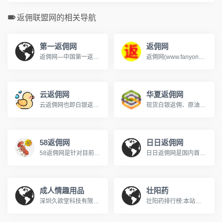
返佣联盟网的相关导航
第一返佣网
返佣网
返佣网—中国第一返佣网主要从事白银返佣、黄金返佣、微盘返佣、外汇返佣等各种金融衍生品交易返佣。目前国内最正规最具有影响力的返佣平台，同样也是国内首家综合性返佣服务平台。www.cndyfy.com
返佣网(www.fanyongwang.com)是一家专业的综合性贵金属返佣、原油返佣、白银返佣、外汇返佣网站，以为广大投资者降低交易成本和提供专业行情资讯为目标，向投资者（白银返佣、原油返佣、天然气返佣、外汇返佣等）提供优质的信息，投资建议及免费咨询服务。
云返佣网
华夏返佣网
云返佣网也即白银返佣网,是一家提供现货白银和贵金属返佣咨询服务的贵金属返佣网,为贵金属投资者提供免费的咨询服务,帮助投资者降低交易成本.贵金属返佣网和白银返佣网不属于任何贵金属平台,是白银返佣网中最高的贵金属返佣网站.服务热线:4008862292
现货白银返佣、原油返佣、沥青返佣，总交易成本降至3点起，1小时内返佣到账,短信通知便捷省心!正规《交易所官方》开户渠道,5大行资金托管,安全有保障,成本降到底!www.fanyong086.com
58返佣网
日日返佣网
58返佣网是针对目前贵金属行业的现状，推出的一个为黄金、白银爱好者提供综合平台信息的一个大型门户网站，我们的主要功能是为广大用户提供最好的平台，提供最全面和到位贴心的服务，我们将努力为新老用户真正的做到从软件介绍---开户---技术指导，甚至以后成功的向代理商转型的一站式服务。
日日返佣网是国内首家日结算贵金属返佣平台，提供了白银返佣,原油返佣,比例高达99%，贵金属返佣网将在每天18点前返还客户前一交易日的白银返佣或原油返佣，同时免费提供现货白银操作建议、在线喊单、白银开户等服务,是理想的返佣超市网上平台www.jhy08.com
成人情趣用品
壮阳药
深圳久欲堂科技有限公司成立于2014年7月8日，.是一个以批发、零售为主要业务的，集成人性用品、化妆品、情趣内衣、个人护理用品、女性卫生护理用品、保健品、等为一体的综合性商业贸易企业。 三年多来我们与商品生产厂密切合作，成为所售商品的一级指定代理商或直销商，为保证商品的质量和为顾客提供优质的服务奠定了坚实的基础。特别是我们出售的成人性保健用品、性病防治药品以其多样化的品种、可靠的质量、合理的价格满足了不同层次客户的需求完善、细致的配送服务和隐私权保护受到客户的广泛赞誉和信赖，成为客户心目中的一面旗帜。久欲
壮阳药排行榜:本站从壮阳方法出发,收录和传播科学的壮阳、壮阳食物、壮阳方法、 口碑最好的壮阳药。yangsheng169.com