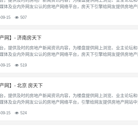
台，提供及时的房地产新闻资讯内容，为楼盘提供网上浏览、业主论坛和
媒体及业内外网友公认的房地产网络平台，房天下引擎给网友提供房地产
-09-15
507
产网】- 济南房天下
台，提供及时的房地产新闻资讯内容，为楼盘提供网上浏览、业主论坛和
媒体及业内外网友公认的房地产网络平台，房天下引擎给网友提供房地产
-09-15
519
网】- 北京 房天下
台，提供及时的房地产新闻资讯内容，为楼盘提供网上浏览、业主论坛和
媒体及业内外网友公认的房地产网络平台，引擎给网友提供房地产网站中
-09-15
524