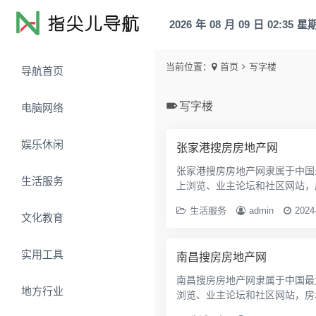
2026
年
08
月
09
日
02:35
星
当前位置：
首页
写字楼
导航首页
写字楼
电脑网络
娱乐休闲
张家港搜房房地产网
张家港搜房房地产网隶属于中国
生活服务
上浏览、业主论坛和社区网站，
台，搜房引擎给网友提供房地产
生活服务
admin
2024
文化教育
实用工具
南昌搜房房地产网
南昌搜房房地产网隶属于中国最
地方行业
浏览、业主论坛和社区网站，房
搜房引擎给网友提供房地产网站